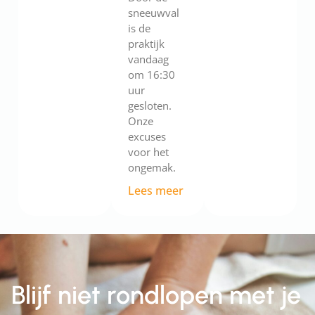
sneeuwval
is de
praktijk
vandaag
om 16:30
uur
gesloten.
Onze
excuses
voor het
ongemak.
Lees meer
Blijf niet rondlopen met je