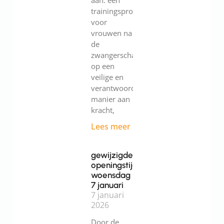
aan: een
trainingsprogramma
voor
vrouwen na
de
zwangerschap.Werk
op een
veilige en
verantwoorde
manier aan
kracht,
Lees meer
gewijzigde
openingstijden
woensdag
7 januari
7 januari
2026
Door de