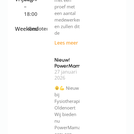
met een
–
proef met
een aantal
18:00
medewerkers
en zullen dit
Weekend
Gesloten
de
Lees meer
Nieuw!
PowerMama
27 januari
2026
Nieuw
bij
Fysiotherapie
Oldenoert
Wij bieden
nu
PowerMama