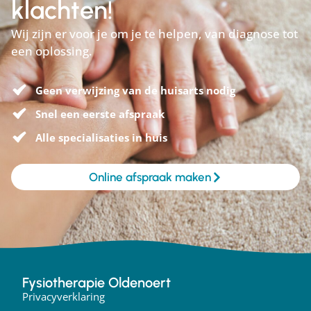
klachten!
Wij zijn er voor je om je te helpen, van diagnose tot
een oplossing.
Geen verwijzing van de huisarts nodig
Snel een eerste afspraak
Alle specialisaties in huis
Online afspraak maken
Fysiotherapie Oldenoert
Privacyverklaring