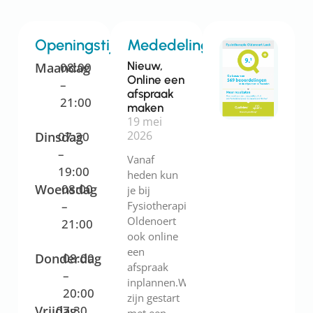
Openingstijden
Mededelingen
Nieuw,
Maandag
08:00
Online een
–
afspraak
21:00
maken
19 mei
2026
Dinsdag
07:30
–
Vanaf
19:00
heden kun
Woensdag
08:00
je bij
–
Fysiotherapie
Oldenoert
21:00
ook online
een
Donderdag
08:00
afspraak
–
inplannen.We
20:00
zijn gestart
Vrijdag
07:30