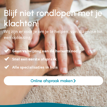
Blijf niet rondlopen met je
klachten!
Wij zijn er voor je om je te helpen, van diagnose tot
een oplossing.
Geen verwijzing van de huisarts nodig
Snel een eerste afspraak
Alle specialisaties in huis
Online afspraak maken