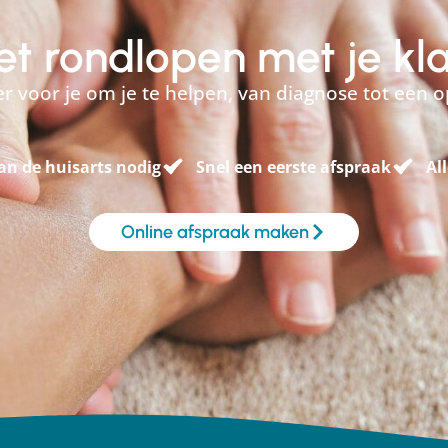
niet rondlopen met je kl
 er voor je om je te helpen, van diagnose tot een o
an de huisarts nodig
Snel een eerste afspraak
Al
Online afspraak maken