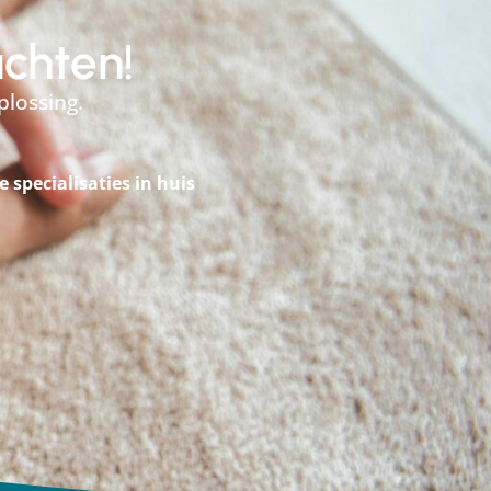
achten!
plossing.
le specialisaties in huis