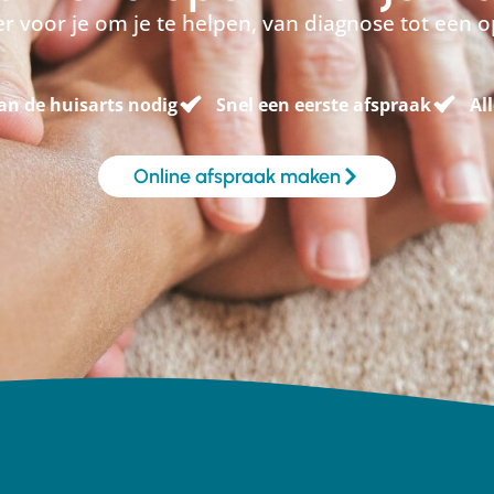
 er voor je om je te helpen, van diagnose tot een o
an de huisarts nodig
Snel een eerste afspraak
Al
Online afspraak maken