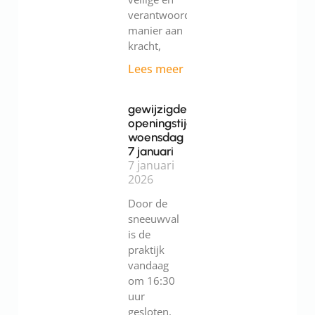
verantwoorde
manier aan
kracht,
Lees meer
gewijzigde
openingstijden
woensdag
7 januari
7 januari
2026
Door de
sneeuwval
is de
praktijk
vandaag
om 16:30
uur
gesloten.