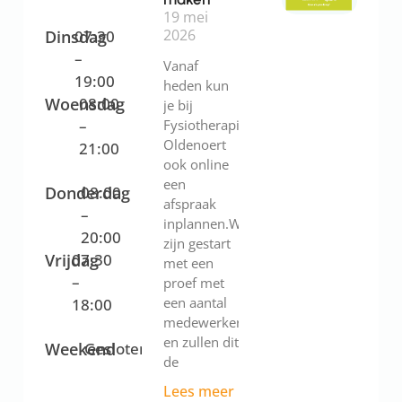
19 mei
2026
Dinsdag
07:30
–
Vanaf
19:00
heden kun
Woensdag
08:00
je bij
–
Fysiotherapie
Oldenoert
21:00
ook online
een
Donderdag
08:00
afspraak
–
inplannen.We
20:00
zijn gestart
Vrijdag
07:30
met een
–
proef met
een aantal
18:00
medewerkers
en zullen dit
Weekend
Gesloten
de
Lees meer