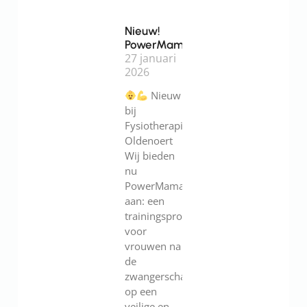
Nieuw!
PowerMama
27 januari
2026
Nieuw
bij
Fysiotherapie
Oldenoert
Wij bieden
nu
PowerMama
aan: een
trainingsprogramma
voor
vrouwen na
de
zwangerschap.Werk
op een
veilige en