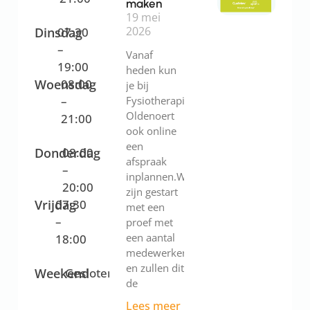
maken
19 mei
2026
Dinsdag
07:30
–
Vanaf
19:00
heden kun
Woensdag
08:00
je bij
–
Fysiotherapie
Oldenoert
21:00
ook online
een
Donderdag
08:00
afspraak
–
inplannen.We
20:00
zijn gestart
Vrijdag
07:30
met een
–
proef met
een aantal
18:00
medewerkers
en zullen dit
Weekend
Gesloten
de
Lees meer