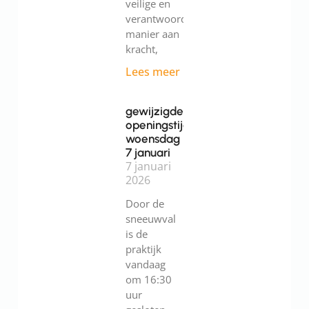
veilige en
verantwoorde
manier aan
kracht,
Lees meer
gewijzigde
openingstijden
woensdag
7 januari
7 januari
2026
Door de
sneeuwval
is de
praktijk
vandaag
om 16:30
uur