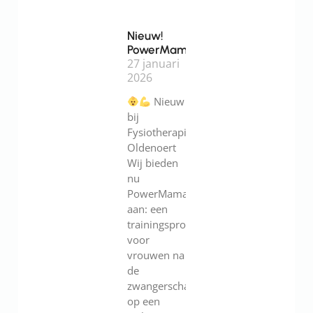
Nieuw!
PowerMama
27 januari
2026
Nieuw
bij
Fysiotherapie
Oldenoert
Wij bieden
nu
PowerMama
aan: een
trainingsprogramma
voor
vrouwen na
de
zwangerschap.Werk
op een