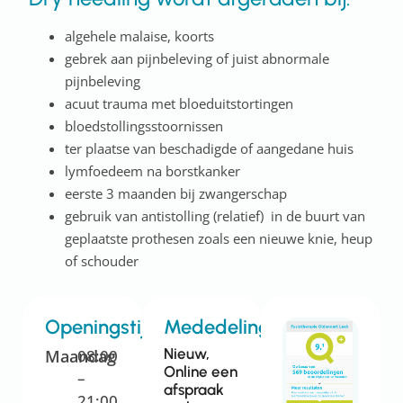
algehele malaise, koorts
gebrek aan pijnbeleving of juist abnormale
pijnbeleving
acuut trauma met bloeduitstortingen
bloedstollingsstoornissen
ter plaatse van beschadigde of aangedane huis
lymfoedeem na borstkanker
eerste 3 maanden bij zwangerschap
gebruik van antistolling (relatief) in de buurt van
geplaatste prothesen zoals een nieuwe knie, heup
of schouder
Openingstijden
Mededelingen
Nieuw,
Maandag
08:00
Online een
–
afspraak
21:00