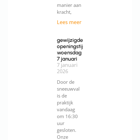
manier aan
kracht,
Lees meer
gewijzigde
openingstijden
woensdag
7 januari
7 januari
2026
Door de
sneeuwval
is de
praktijk
vandaag
om 16:30
uur
gesloten.
Onze