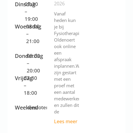
2026
Dinsdag
07:30
–
Vanaf
19:00
heden kun
Woensdag
08:00
je bij
–
Fysiotherapie
Oldenoert
21:00
ook online
een
Donderdag
08:00
afspraak
–
inplannen.We
20:00
zijn gestart
Vrijdag
07:30
met een
–
proef met
een aantal
18:00
medewerkers
en zullen dit
Weekend
Gesloten
de
Lees meer