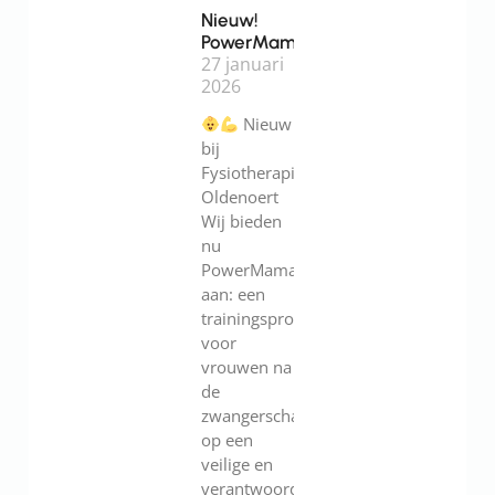
Nieuw!
PowerMama
27 januari
2026
Nieuw
bij
Fysiotherapie
Oldenoert
Wij bieden
nu
PowerMama
aan: een
trainingsprogramma
voor
vrouwen na
de
zwangerschap.Werk
op een
veilige en
verantwoorde