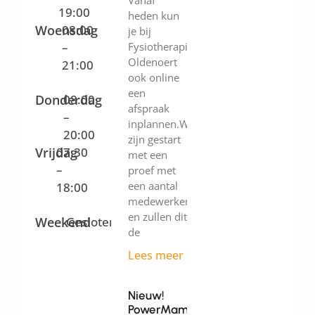
Vanaf
19:00
heden kun
Woensdag
08:00
je bij
–
Fysiotherapie
Oldenoert
21:00
ook online
een
Donderdag
08:00
afspraak
–
inplannen.We
20:00
zijn gestart
Vrijdag
07:30
met een
–
proef met
een aantal
18:00
medewerkers
en zullen dit
Weekend
Gesloten
de
Lees meer
Nieuw!
PowerMama