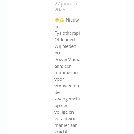
27 januari
2026
Nieuw
bij
Fysiotherapie
Oldenoert
Wij bieden
nu
PowerMama
aan: een
trainingsprogramma
voor
vrouwen na
de
zwangerschap.Werk
op een
veilige en
verantwoorde
manier aan
kracht,