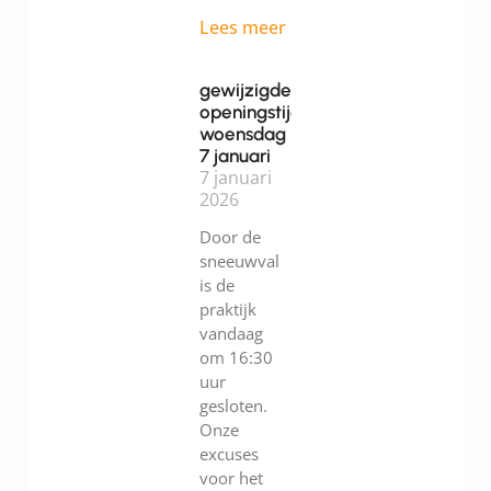
Lees meer
gewijzigde
openingstijden
woensdag
7 januari
7 januari
2026
Door de
sneeuwval
is de
praktijk
vandaag
om 16:30
uur
gesloten.
Onze
excuses
voor het