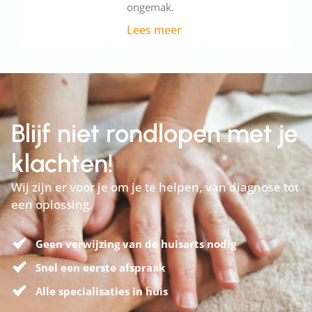
ongemak.
Lees meer
Blijf niet rondlopen met je
klachten!
Wij zijn er voor je om je te helpen, van diagnose tot
een oplossing.
Geen verwijzing van de huisarts nodig
Snel een eerste afspraak
Alle specialisaties in huis