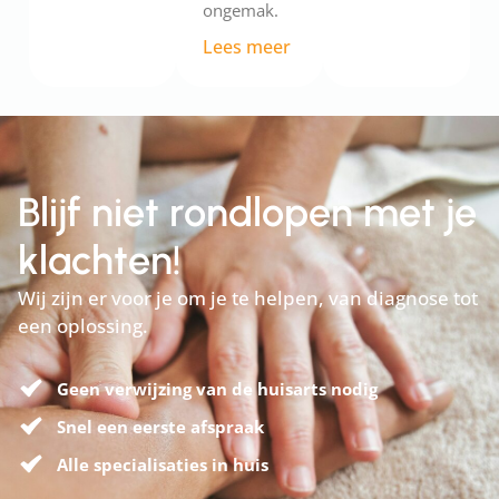
ongemak.
Lees meer
Blijf niet rondlopen met je
klachten!
Wij zijn er voor je om je te helpen, van diagnose tot
een oplossing.
Geen verwijzing van de huisarts nodig
Snel een eerste afspraak
Alle specialisaties in huis