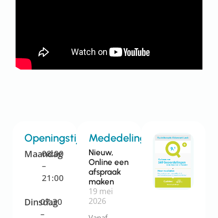
Openingstijden
Mededelingen
Nieuw,
Maandag
08:00
Online een
–
afspraak
21:00
maken
19 mei
2026
Dinsdag
07:30
–
Vanaf