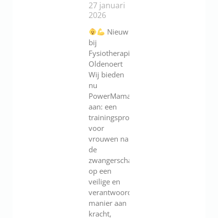
27 januari
2026
Nieuw
bij
Fysiotherapie
Oldenoert
Wij bieden
nu
PowerMama
aan: een
trainingsprogramma
voor
vrouwen na
de
zwangerschap.Werk
op een
veilige en
verantwoorde
manier aan
kracht,