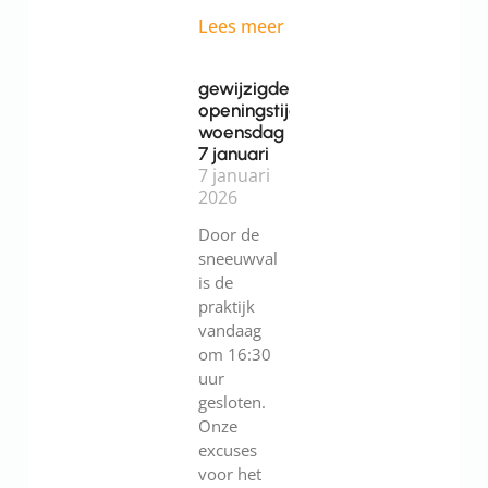
Lees meer
gewijzigde
openingstijden
woensdag
7 januari
7 januari
2026
Door de
sneeuwval
is de
praktijk
vandaag
om 16:30
uur
gesloten.
Onze
excuses
voor het