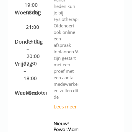
19:00
heden kun
Woensdag
08:00
je bij
–
Fysiotherapie
Oldenoert
21:00
ook online
een
Donderdag
08:00
afspraak
–
inplannen.We
20:00
zijn gestart
Vrijdag
07:30
met een
–
proef met
een aantal
18:00
medewerkers
en zullen dit
Weekend
Gesloten
de
Lees meer
Nieuw!
PowerMama