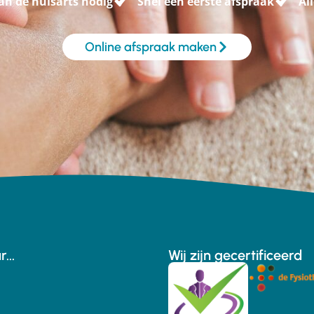
an de huisarts nodig
Snel een eerste afspraak
Al
Online afspraak maken
...
Wij zijn gecertificeerd