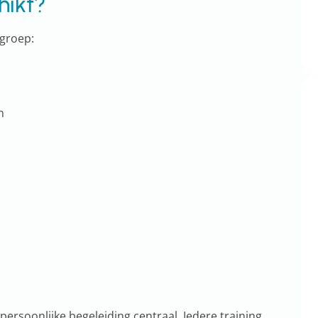
hikt?
lgroep:
n
 persoonlijke begeleiding centraal. Iedere training