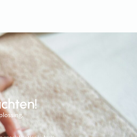
achten!
plossing.