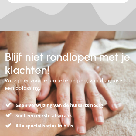
Blijf niet rondlopen met je
klachten!
Wij zijn er voor je om je te helpen, van diagnose tot
een oplossing.
Geen verwijzing van de huisarts nodig
Snel een eerste afspraak
Alle specialisaties in huis