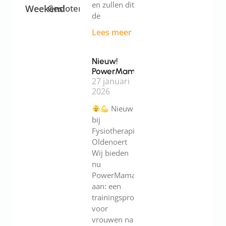
en zullen dit
Weekend
Gesloten
de
Lees meer
Nieuw!
PowerMama
27 januari
2026
Nieuw
bij
Fysiotherapie
Oldenoert
Wij bieden
nu
PowerMama
aan: een
trainingsprogramma
voor
vrouwen na