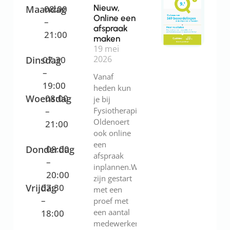
Nieuw,
Maandag
08:00
Online een
–
afspraak
21:00
maken
19 mei
2026
Dinsdag
07:30
–
Vanaf
19:00
heden kun
Woensdag
08:00
je bij
–
Fysiotherapie
Oldenoert
21:00
ook online
een
Donderdag
08:00
afspraak
–
inplannen.We
20:00
zijn gestart
Vrijdag
07:30
met een
–
proef met
een aantal
18:00
medewerkers