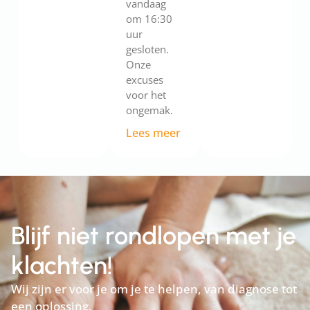
vandaag
om 16:30
uur
gesloten.
Onze
excuses
voor het
ongemak.
Lees meer
Blijf niet rondlopen met je
klachten!
Wij zijn er voor je om je te helpen, van diagnose tot
een oplossing.