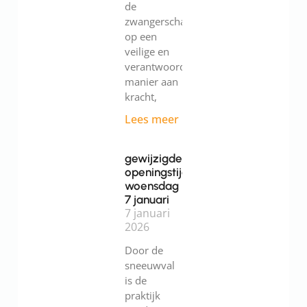
de
zwangerschap.Werk
op een
veilige en
verantwoorde
manier aan
kracht,
Lees meer
gewijzigde
openingstijden
woensdag
7 januari
7 januari
2026
Door de
sneeuwval
is de
praktijk