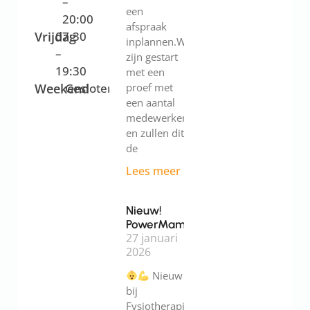
–
een
20:00
afspraak
Vrijdag
07:30
inplannen.We
–
zijn gestart
19:30
met een
Weekend
Gesloten
proef met
een aantal
medewerkers
en zullen dit
de
Lees meer
Nieuw!
PowerMama
27 januari
2026
Nieuw
bij
Fysiotherapie