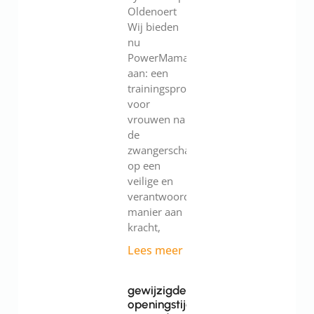
Oldenoert
Wij bieden
nu
PowerMama
aan: een
trainingsprogramma
voor
vrouwen na
de
zwangerschap.Werk
op een
veilige en
verantwoorde
manier aan
kracht,
Lees meer
gewijzigde
openingstijden