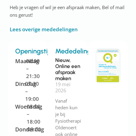
Heb je vragen of wil je een afspraak maken, Bel of mail
ons gerust!
Lees overige mededelingen
Openingstijden
Mededelingen
Nieuw,
Maandag
08:00
Online een
–
afspraak
21:30
maken
Dinsdag
07:30
19 mei
2026
–
19:00
Vanaf
Woensdag
08:00
heden kun
–
je bij
Fysiotherapie
18:00
Oldenoert
Donderdag
08:00
ook online