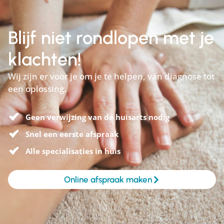
Blijf niet rondlopen met je
klachten!
Wij zijn er voor je om je te helpen, van diagnose tot
een oplossing.
Geen verwijzing van de huisarts nodig
Snel een eerste afspraak
Alle specialisaties in huis
Online afspraak maken