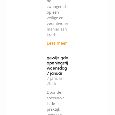
de
zwangerschap.Werk
op een
veilige en
verantwoorde
manier aan
kracht,
Lees meer
gewijzigde
openingstijden
woensdag
7 januari
7 januari
2026
Door de
sneeuwval
is de
praktijk
vandaag