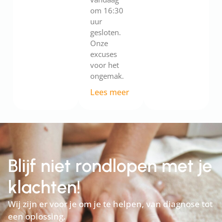
om 16:30
uur
gesloten.
Onze
excuses
voor het
ongemak.
Lees meer
Blijf niet rondlopen met je
klachten!
Wij zijn er voor je om je te helpen, van diagnose tot
een oplossing.