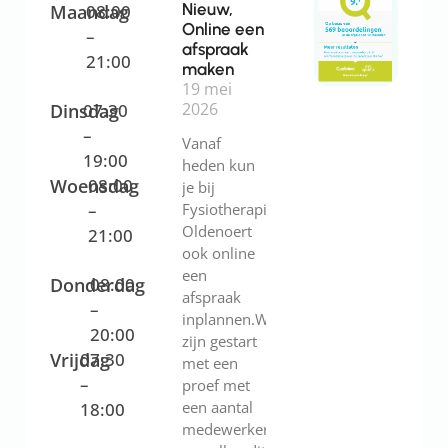
Nieuw,
Maandag
08:00
Online een
–
afspraak
21:00
maken
19 mei
2026
Dinsdag
07:30
–
Vanaf
19:00
heden kun
Woensdag
08:00
je bij
–
Fysiotherapie
Oldenoert
21:00
ook online
een
Donderdag
08:00
afspraak
–
inplannen.We
20:00
zijn gestart
Vrijdag
07:30
met een
–
proef met
een aantal
18:00
medewerkers