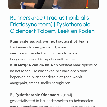
Runnersknee (Tractus Iliotibialis
Frictiesyndroom) | Fysiotherapie
Oldenoert Tolbert, Leek en Roden
Runnersknee
, ook wel het
tractus iliotibialis
frictiesyndroom
genoemd, is een
veelvoorkomende klacht bij hardlopers en
bergwandelaars. De pijn bevindt zich aan de
buitenzijde van de knie
en ontstaat vaak tijdens of
na het lopen. De klacht kan het hardlopen flink
beperken en, wanneer deze niet goed wordt
aangepakt, steeds sneller terugkeren.
Bij
Fysiotherapie Oldenoert
zijn wij
gespecialiseerd in het onderzoeken en behandelen
van runnersknee en begeleiden wij u stap voor stap