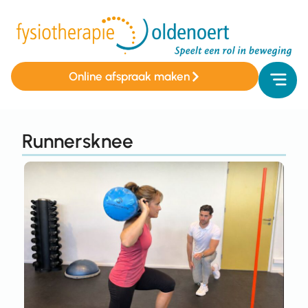
Online afspraak maken
Runnersknee