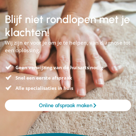
Blijf niet rondlopen met je
klachten!
Wij zijn er voor je om je te helpen, van diagnose tot
een oplossing.
Geen verwijzing van de huisarts nodig
Snel een eerste afspraak
Alle specialisaties in huis
Online afspraak maken