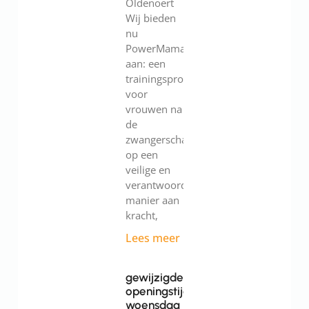
Oldenoert
Wij bieden
nu
PowerMama
aan: een
trainingsprogramma
voor
vrouwen na
de
zwangerschap.Werk
op een
veilige en
verantwoorde
manier aan
kracht,
Lees meer
gewijzigde
openingstijden
woensdag