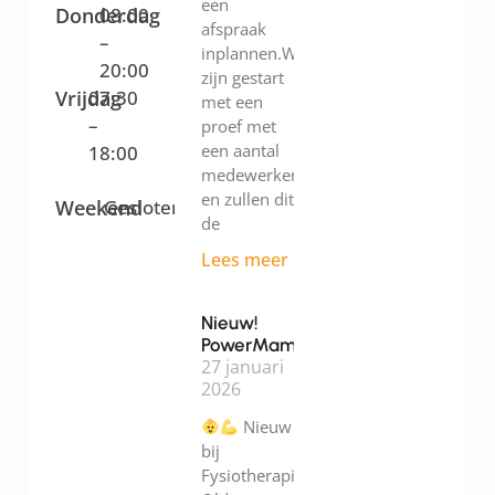
een
Donderdag
08:00
afspraak
–
inplannen.We
20:00
zijn gestart
Vrijdag
07:30
met een
–
proef met
een aantal
18:00
medewerkers
en zullen dit
Weekend
Gesloten
de
Lees meer
Nieuw!
PowerMama
27 januari
2026
Nieuw
bij
Fysiotherapie