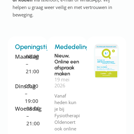
helpen u graag weer veilig en met vertrouwen in
beweging.
Openingstijden
Mededelingen
Nieuw,
Maandag
08:00
Online een
–
afspraak
21:00
maken
19 mei
2026
Dinsdag
07:30
–
Vanaf
19:00
heden kun
Woensdag
08:00
je bij
–
Fysiotherapie
Oldenoert
21:00
ook online