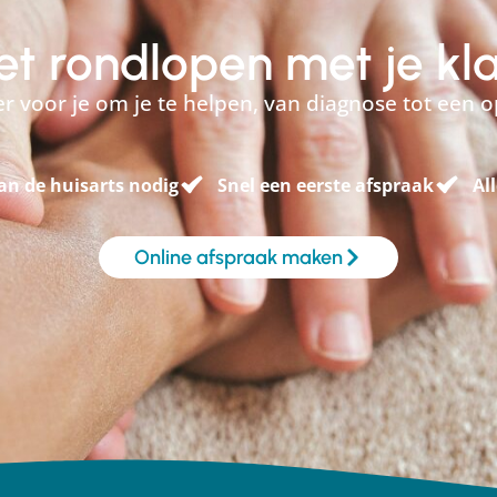
niet rondlopen met je kl
 er voor je om je te helpen, van diagnose tot een o
an de huisarts nodig
Snel een eerste afspraak
Al
Online afspraak maken