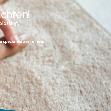
achten!
plossing.
le specialisaties in huis