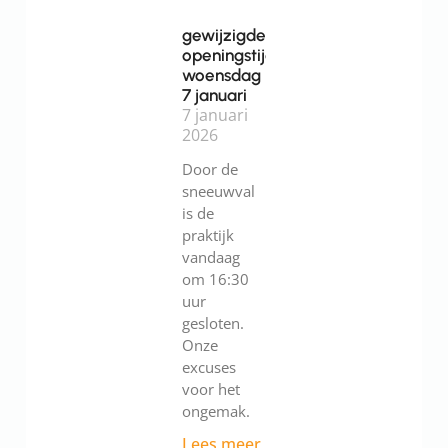
gewijzigde
openingstijden
woensdag
7 januari
7 januari
2026
Door de
sneeuwval
is de
praktijk
vandaag
om 16:30
uur
gesloten.
Onze
excuses
voor het
ongemak.
Lees meer