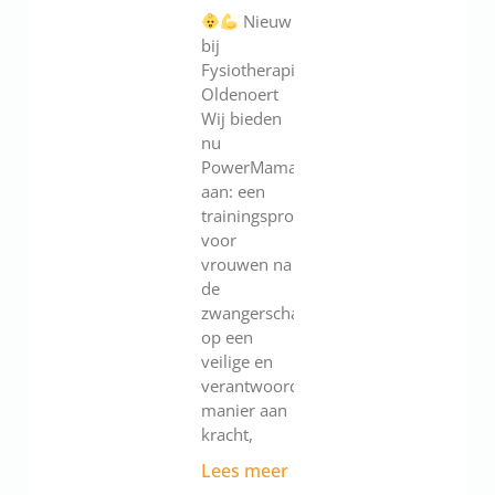
Nieuw
bij
Fysiotherapie
Oldenoert
Wij bieden
nu
PowerMama
aan: een
trainingsprogramma
voor
vrouwen na
de
zwangerschap.Werk
op een
veilige en
verantwoorde
manier aan
kracht,
Lees meer