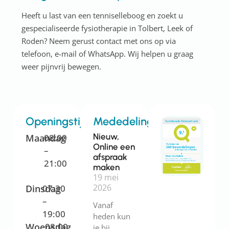
Heeft u last van een tenniselleboog en zoekt u
gespecialiseerde fysiotherapie in Tolbert, Leek of
Roden? Neem gerust contact met ons op via
telefoon, e-mail of WhatsApp. Wij helpen u graag
weer pijnvrij bewegen.
Openingstijden
Mededelingen
Nieuw,
Maandag
08:00
Online een
–
afspraak
21:00
maken
19 mei
2026
Dinsdag
07:30
–
Vanaf
19:00
heden kun
Woensdag
08:00
je bij