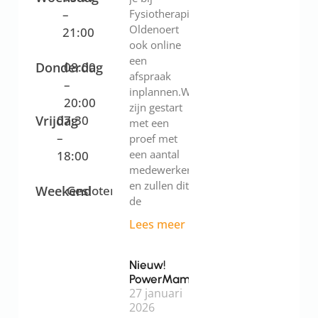
–
Fysiotherapie
Oldenoert
21:00
ook online
een
Donderdag
08:00
afspraak
–
inplannen.We
20:00
zijn gestart
Vrijdag
07:30
met een
–
proef met
een aantal
18:00
medewerkers
en zullen dit
Weekend
Gesloten
de
Lees meer
Nieuw!
PowerMama
27 januari
2026