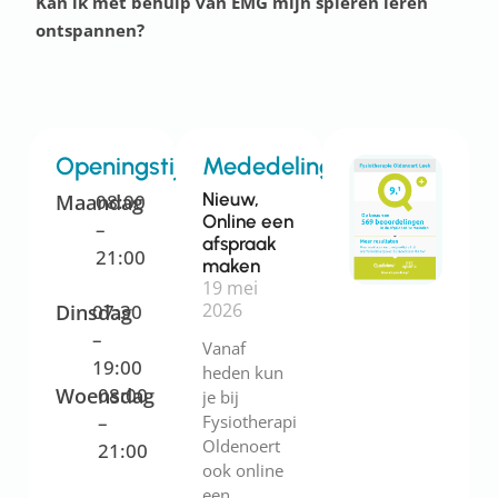
Kan ik met behulp van EMG mijn spieren leren
ontspannen?
Openingstijden
Mededelingen
Nieuw,
Maandag
08:00
Online een
–
afspraak
21:00
maken
19 mei
2026
Dinsdag
07:30
–
Vanaf
19:00
heden kun
Woensdag
08:00
je bij
–
Fysiotherapie
Oldenoert
21:00
ook online
een