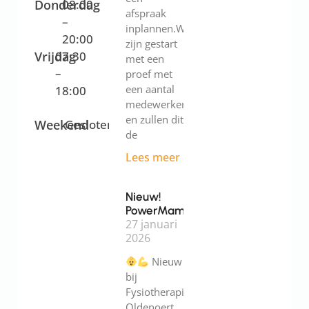
Donderdag
08:00
afspraak
–
inplannen.We
20:00
zijn gestart
Vrijdag
07:30
met een
–
proef met
een aantal
18:00
medewerkers
en zullen dit
Weekend
Gesloten
de
Lees meer
Nieuw!
PowerMama
27 januari
2026
Nieuw
bij
Fysiotherapie
Oldenoert