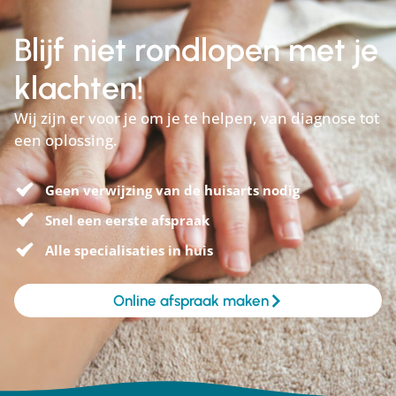
Blijf niet rondlopen met je
klachten!
Wij zijn er voor je om je te helpen, van diagnose tot
een oplossing.
Geen verwijzing van de huisarts nodig
Snel een eerste afspraak
Alle specialisaties in huis
Online afspraak maken