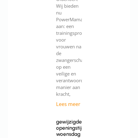
Wij bieden
nu
PowerMama
aan: een
trainingsprogramma
voor
vrouwen na
de
zwangerschap.Werk
op een
veilige en
verantwoorde
manier aan
kracht,
Lees meer
gewijzigde
openingstijden
woensdag