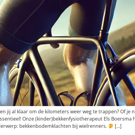
en jij al klaar om de kilometers weer weg te trappen? Of je 
essentieel! Onze (kinder)bekkenfysiotherapeut Els Boersma 
rwerp: bekkenbodemklachten bij wielrenners.
[…]