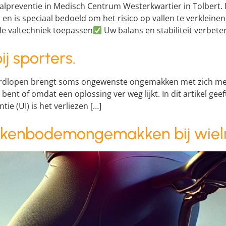
alpreventie in Medisch Centrum Westerkwartier in Tolbert
s speciaal bedoeld om het risico op vallen te verkleinen. 
e valtechniek toepassen
Uw balans en stabiliteit verbete
 sporters.
ardlopen brengt soms ongewenste ongemakken met zich mee w
ent of omdat een oplossing ver weg lijkt. In dit artikel gee
ie (UI) is het verliezen […]
kkenbodemongemakken bij wiel