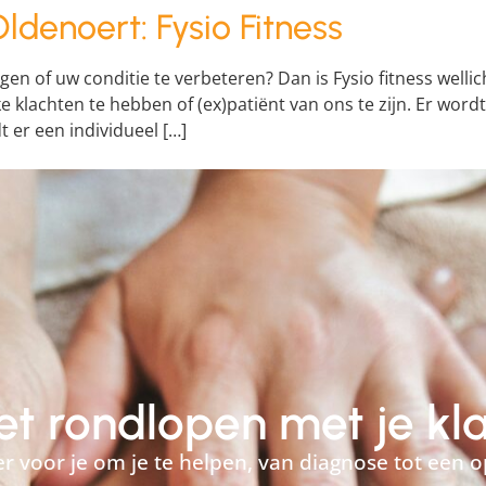
ldenoert: Fysio Fitness
en of uw conditie te verbeteren? Dan is Fysio fitness wellich
ke klachten te hebben of (ex)patiënt van ons te zijn. Er wo
er een individueel […]
niet rondlopen met je kl
 er voor je om je te helpen, van diagnose tot een o